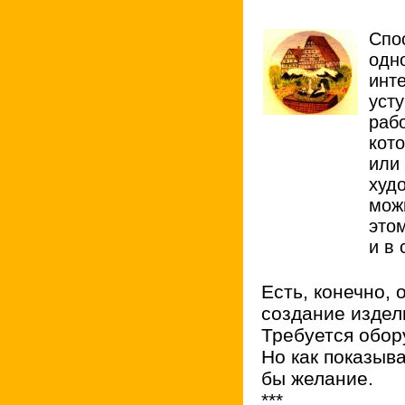
Спос
одн
инт
уст
раб
кот
или
худо
мож
это
и в 
Есть, конечно, 
создание издел
Требуется обор
Но как показыв
бы желание.
***