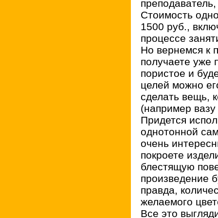
преподаватель,
Стоимость одног
1500 руб., вклю
процессе занят
Но вернемся к 
получаете уже 
пористое и буд
целей можно его
сделать вещь, к
(например вазу 
Придется испол
однотонной сам
очень интерес
покроете издел
блестящую пове
произведение б
правда, количе
желаемого цвет
Все это выгляд