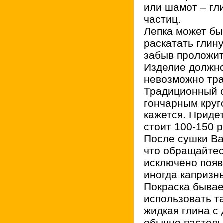
или шамот – гл
частиц.
Лепка может бы
раскатать глин
забыв проложит
Изделие должно
невозможно тра
Традиционный о
гончарным круго
кажется. Придет
стоит 100-150 р
После сушки Ва
что обращайтес
исключено появ
иногда капризн
Покраска бывае
использовать т
жидкая глина с
обычно пастель