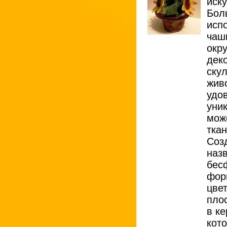
иск
Бол
исп
чаш
окру
дек
ску
жив
удов
уник
мож
ткан
Соз
наз
бес
фор
цве
пло
в к
кот