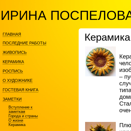
ИРИНА ПОСПЕЛОВ
Керамика
ГЛАВНАЯ
ПОСЛЕДНИЕ РАБОТЫ
ЖИВОПИСЬ
Кер
КЕРАМИКА
чел
изо
РОСПИСЬ
– пу
О ХУДОЖНИКЕ
слу
тип
ГОСТЕВАЯ КНИГА
дом
ЗАМЕТКИ
Ста
Вступление к
оче
заметкам
Города и страны
О жизни
Плю
Керамика