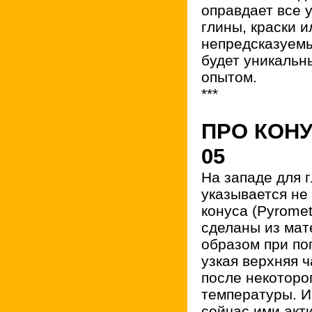
оправдает все 
глины, краски и
непредсказуем
будет уникальн
опытом.
***
ПРО КОНУ
05
На западе для г
указывается не 
конуса (Pyrome
сделаны из ма
образом при по
узкая верхняя 
после некоторо
температуры. И
сейчас ими акт